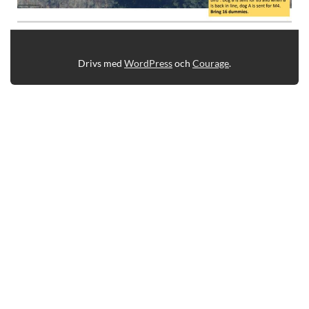
Drivs med
WordPress
och
Courage
.