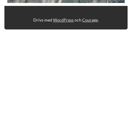
Drivs med
WordPress
och
Courage
.