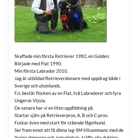
Skaffade min första Retriever 1982, en Golden.
Började med Flat 1990.
Min första Labrador 2010.
Jag är utbildad Retrieverdomare med uppdrag både i
Sverige och utomlands.
F.n. består flocken av en Flat, två Labradorer och fyra
Ungersk Vizsla.
De senare har vi en liten uppfödning på.
Startar själv på Retrieverprov, A, B och C-prov.
Fuskar även med start för stående fågelhund.
Ser fram emot att få döma lag-SM tillsammans med de
övriga domarna och, naturligtvis, träffa alla duktiga