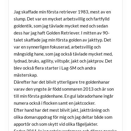
Jag skaffade min första retriever 1983, mest av en
slump. Det var en mycket arbetsvillig och fartfylld
goldentik, som jag tävlade mycket med och sedan
dess har jag haft Golden Retriever. I mitten av 90-
talet skaffade jag min första golden av jakttyp. Det
var en synnerligen fokuserad, arbetsvillig och
mångsidig hane, som jag också tävlade mycket med,
lydnad, bruks, agility, viltspår, jakt och jaktprov. Det
blev också flera starter i Lag-SM och andra
mästerskap.
Därefter har det blivit ytterligare tre goldenhanar
varav den yngste är född sommaren 2013 och är son
till min första goldenhane. En gul labradorhane ingår
numera också i flocken samt en jaktcocker.
Efter hand har det mest blivit jakt, jaktträning och
olika domaruppdrag för mig och jag deltar både som
apportör och som skytt vid olika fågeljakter.
Sedan 2011 är jag retrieverdomare och dömer ganska