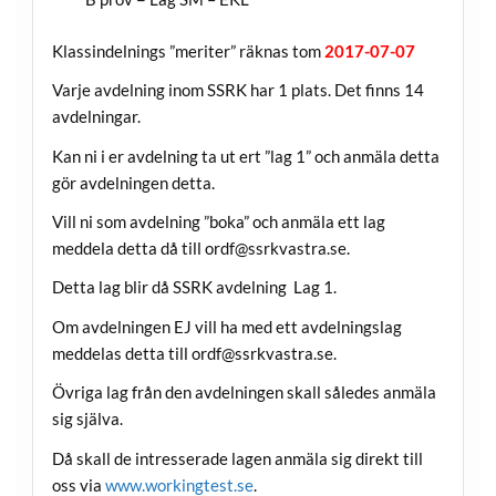
Klassindelnings ”meriter” räknas tom
2017-07-07
Varje avdelning inom SSRK har 1 plats. Det finns 14
avdelningar.
Kan ni i er avdelning ta ut ert ”lag 1” och anmäla detta
gör avdelningen detta.
Vill ni som avdelning ”boka” och anmäla ett lag
meddela detta då till ordf@ssrkvastra.se.
Detta lag blir då SSRK avdelning Lag 1.
Om avdelningen EJ vill ha med ett avdelningslag
meddelas detta till ordf@ssrkvastra.se.
Övriga lag från den avdelningen skall således anmäla
sig själva.
Då skall de intresserade lagen anmäla sig direkt till
oss via
www.workingtest.se
.