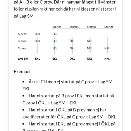
på A – B eller C prov. Där ni hamnar längst till vänster
följer ni pilen rakt ner och då har ni klassen ni startar i
på Lag SM.
Exempel :
Är ni JCH men ej startat på C prov = Lag SM –
EKL
Har ni startat på B prov i EKL men startat på
C prov i ÖKL = Lag SM – EKL
Har ni startat i ÖKL på B prov men ej har
kvalificerat er för ÖKL på C prov = Lag SM – ÖKL
Har ni startat i EKL på C prov men ej i ÖKL på
B prov = Lag SM – EKL