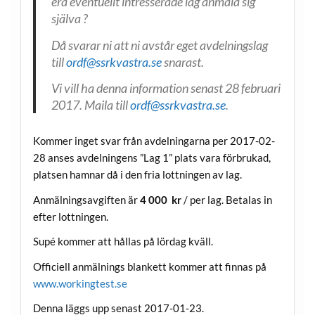
era eventuellt intresserade lag anmäla sig
själva ?
Då svarar ni att ni avstår eget avdelningslag
till
ordf@ssrkvastra.se
snarast.
Vi vill ha denna information senast 28 februari
2017. Maila till
ordf@ssrkvastra.se
.
Kommer inget svar från avdelningarna per 2017-02-
28 anses avdelningens ”Lag 1” plats vara förbrukad,
platsen hamnar då i den fria lottningen av lag.
Anmälningsavgiften är
4 000 kr
/ per lag. Betalas in
efter lottningen.
Supé kommer att hållas på lördag kväll.
Officiell anmälnings blankett kommer att finnas på
www.workingtest.se
Denna läggs upp senast 2017-01-23.