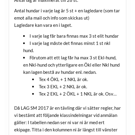
Antal lag är maximerat till 28 st.
Antal hundar i varje lag är 5 st + en lagledare (som tar
emot alla mail och info som skickas ut)
Lagledare kan vara en i laget.
I varje lag får bara finnas max 3 st elit hundar
I varje lag måste det finnas minst 1 st nkl
hund.
Förutom att ett lag får ha max 3 st Ekl-hund,
en Nkl-hund och ytterligare en Ökl eller Nkl hund
kan lagen bestå av hundar enl. nedan.
Tex 4 ÖKL + 1 NKL är ok.
Tex 3 EKL + 2 NKL är ok.
Tex 2 EKL + 2 ÖKL + 1 NKL är ok. Osv…
Då LAG SM 2017 är en tävling där vi sätter regler, har
vi bestämt att följande klassindelningar vid anmälan
gäller: I tabellen nedan ser ni var ni är med ert
ekipage. Titta i den kolumnen ni är längst till vänster