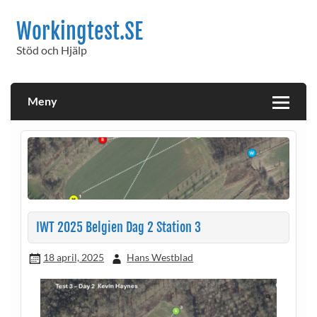
Workingtest.SE
Stöd och Hjälp
Meny
IWT 2025 Belgien Dag 2 Station 3
18 april, 2025
Hans Westblad