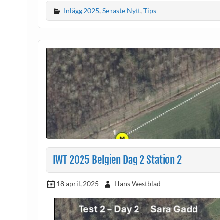
Inlägg 2025
,
Senaste Nytt
,
Tips
IWT 2025 Belgien Dag 2 Station 2
18 april, 2025
Hans Westblad